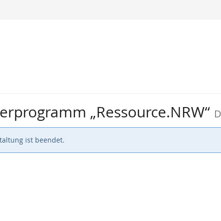
örderprogramm „Ressource.NRW“
D
altung ist beendet.