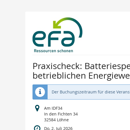
Zum
Haupt-
Inhalt
springen
Praxischeck: Batteriespe
betrieblichen Energiew
Der Buchungszeitraum für diese Veranst
Am IDF34
In den Fichten 34
32584 Löhne
Do, 2. Juli 2026