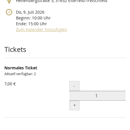
Hellenbergstraße 5, 31632 Eiterfeld-Treischfeld
Do, 9. Juli 2026
Beginn:
10:00
Uhr
Ende:
15:00
Uhr
Zum Kalender hinzufügen
Produkte
Tickets
Normales Ticket
Aktuell verfügbar: 2
7,00 €
Menge
-
+