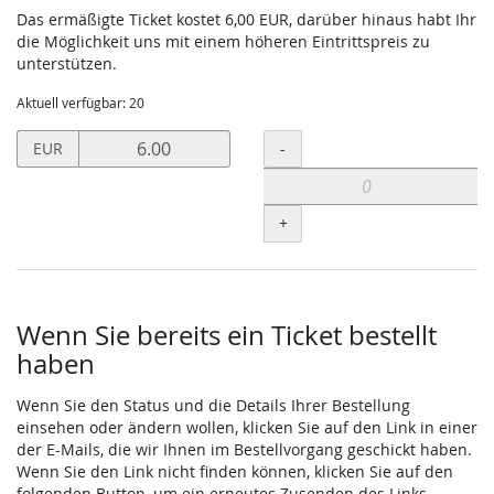
Das ermäßigte Ticket kostet 6,00 EUR, darüber hinaus habt Ihr
die Möglichkeit uns mit einem höheren Eintrittspreis zu
unterstützen.
Aktuell verfügbar: 20
Preis
Menge
-
EUR
in
EUR
für
+
Steuerkarte
setzen
Wenn Sie bereits ein Ticket bestellt
haben
Wenn Sie den Status und die Details Ihrer Bestellung
einsehen oder ändern wollen, klicken Sie auf den Link in einer
der E-Mails, die wir Ihnen im Bestellvorgang geschickt haben.
Wenn Sie den Link nicht finden können, klicken Sie auf den
folgenden Button, um ein erneutes Zusenden des Links