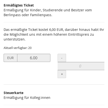
Ermäßigtes Ticket
Ermäßigung für Kinder, Studierende und Besitzer vom
Berlinpass oder Familienpass.
Das ermäßigte Ticket kostet 6,00 EUR, darüber hinaus habt Ihr
die Möglichkeit uns mit einem höheren Eintrittspreis zu
unterstützen.
Aktuell verfügbar: 20
Preis
Menge
-
EUR
in
EUR
für
+
Ermäßigtes
Ticket
setzen
Steuerkarte
Ermäßigung für Kolleg:innen