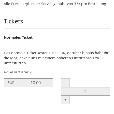
Alle Preise zzgl. einer Servicegebühr von 3 % pro Bestellung.
Produkte
Tickets
Normales Ticket
Das normale Ticket kostet 10,00 EUR, darüber hinaus habt Ihr
die Möglichkeit uns mit einem höheren Eintrittspreis zu
unterstützen.
Aktuell verfügbar: 20
Preis
Menge
-
EUR
in
EUR
für
+
Normales
Ticket
setzen