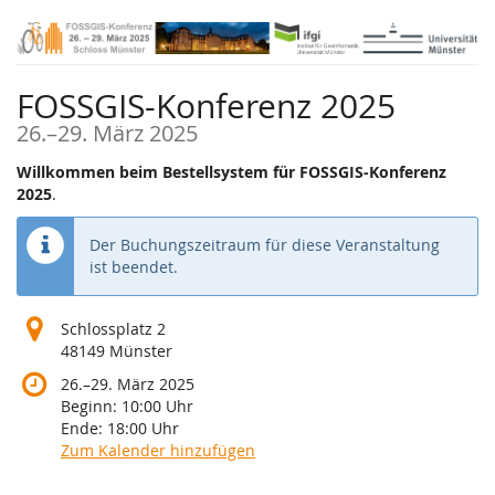
Zum
Haupt-
Inhalt
springen
FOSSGIS-Konferenz 2025
bis
26.
–
29. März 2025
Willkommen beim Bestellsystem für FOSSGIS-Konferenz
2025
.
Der Buchungszeitraum für diese Veranstaltung
ist beendet.
Schlossplatz 2
48149 Münster
bis
26.
–
29. März 2025
Beginn:
10:00
Uhr
Ende:
18:00
Uhr
Zum Kalender hinzufügen