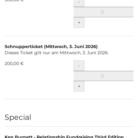
Menge
-
+
Schnupperticket (Mittwoch, 3. Juni 2026)
Dieses Ticket gilt nur am Mittwoch, 3. Juni 2026.
200,00 €
Menge
-
+
Special
Ken Burnett - Relationship Fundraising Third Edition