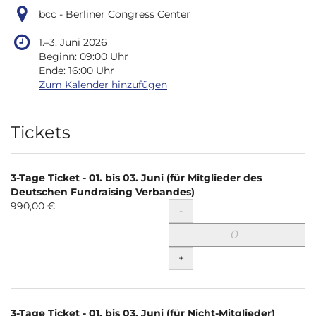
bcc - Berliner Congress Center
bis
1.
–
3. Juni 2026
Beginn:
09:00
Uhr
Ende:
16:00
Uhr
Zum Kalender hinzufügen
Produkte
Tickets
3-Tage Ticket - 01. bis 03. Juni (für Mitglieder des
Deutschen Fundraising Verbandes)
990,00 €
Menge
-
+
3-Tage Ticket - 01. bis 03. Juni (für Nicht-Mitglieder)