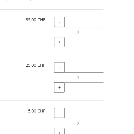
5,00 CHF
bis
35,00 CHF
35,00 CHF
Menge
-
+
25,00 CHF
Menge
-
+
15,00 CHF
Menge
-
+