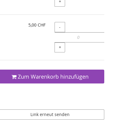
+
5,00 CHF
Menge
-
+
Zum Warenkorb hinzufügen
Link erneut senden