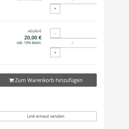
Preis:
+
Ursprünglicher
40,00 €
Menge
-
Neuer
Preis:
20,00 €
inkl. 19% MwSt.
Preis:
+
Zum Warenkorb hinzufügen
Link erneut senden