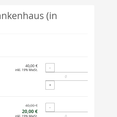
ankenhaus (in
40,00 €
Menge
-
inkl. 19% MwSt.
+
Ursprünglicher
40,00 €
Menge
-
Neuer
Preis:
20,00 €
inkl. 19% MwSt.