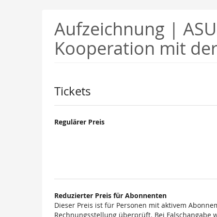
Zum
Haupt-
Aufzeichnung | ASU 
Inhalt
springen
Kooperation mit d
Produkte
Tickets
Regulärer Preis
Reduzierter Preis für Abonnenten
Dieser Preis ist für Personen mit aktivem Abonnem
Rechnungsstellung überprüft. Bei Falschangabe wi