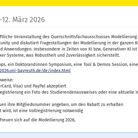
bis
–
12. März 2026
ftliche Veranstaltung des Querschnittsfachausschusses Modellierung d
munity und diskutiert Fragestellungen der Modellierung in der ganzen 
nwendungen. Insbesondere in Zeiten von KI bzw. Generativer KI ist d
er Systeme, was Robustheit und Zuverlässigkeit sicherstellt.
, ein Doktorand:innen Symposium, eine Tool & Demos Session, eine 
2026.uni-bayreuth.de/de/index.html
nweise:
Card, Visa) und PayPal akzeptiert
Registrierung ein Foto des Studierendenausweises oder eine aktuelle
üssen ihre Mitgliedsnummer angeben, um den Rabatt zu erhalten
t wird, ist eine Vollregistrierung notwendig
freuen sich auf die Modellierung 2026,