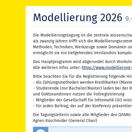
Zum
Haupt-
Modellierung 2026
Inhalt
9.
springen
Die Modellierungstagung ist die zentrale wissenscha
als zwanzig Jahren trifft sich die Modellierungscom
Methoden, Techniken, Werkzeuge sowie Domänen und A
ermöglicht sie ein tiefgehendes Verständnis komplex
Das Hauptprogramm wird abgerundet durch Workshops
Alle weiteren Infos unter:
https://www.modellierung-
Bitte beachten Sie für die Registrierung folgende Hi
- Als Zahlungsmethoden werden Kreditkarten (Master
- Studierende (nur Bachelor/Master) laden bei der 
und Doktorandinnen nutzen die Vollregistrierung
- Mitglieder der Gesellschaft für Informatik (GI) m
- Für jeden Beitrag, der auf der Konferenz präsentier
Die Tagungsleiterin sowie alle Mitglieder des QFAMs 
​Agnes Koschmider (General Chair)