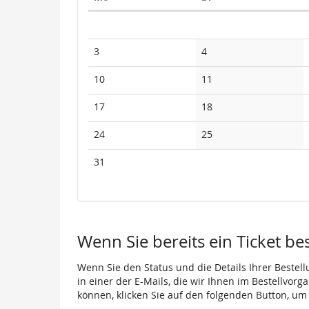
Kalender
Keine
Keine
3
4
Veranstaltungen
Veranstaltungen
Keine
Keine
10
11
Veranstaltungen
Veranstaltungen
Keine
Keine
17
18
Veranstaltungen
Veranstaltungen
Keine
Keine
24
25
Veranstaltungen
Veranstaltungen
Keine
31
Veranstaltungen
Wenn Sie bereits ein Ticket be
Wenn Sie den Status und die Details Ihrer Bestell
in einer der E-Mails, die wir Ihnen im Bestellvor
können, klicken Sie auf den folgenden Button, um