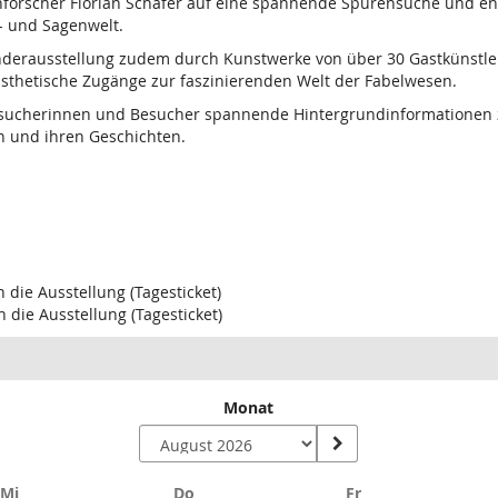
orscher Florian Schäfer auf eine spannende Spurensuche und ent
 und Sagenwelt.
derausstellung zudem durch Kunstwerke von über 30 Gastkünstler
ästhetische Zugänge zur faszinierenden Welt der Fabelwesen.
sucherinnen und Besucher spannende Hintergrundinformationen z
 und ihren Geschichten.
n die Ausstellung (Tagesticket)
in die Ausstellung (Tagesticket)
Monat
Mittwoch
Donnerstag
Freitag
Mi
Do
Fr