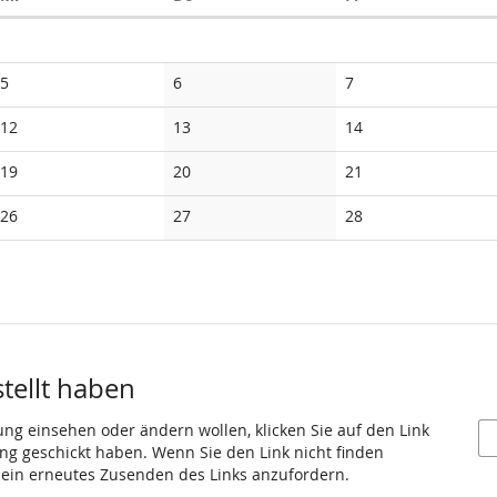
Keine
Keine
Keine
5
6
7
Veranstaltungen
Veranstaltungen
Veranstaltungen
Keine
Keine
Keine
12
13
14
Veranstaltungen
Veranstaltungen
Veranstaltungen
Keine
Keine
Keine
19
20
21
Veranstaltungen
Veranstaltungen
Veranstaltungen
Keine
Keine
Keine
26
27
28
Veranstaltungen
Veranstaltungen
Veranstaltungen
stellt haben
ung einsehen oder ändern wollen, klicken Sie auf den Link
gang geschickt haben. Wenn Sie den Link nicht finden
 ein erneutes Zusenden des Links anzufordern.