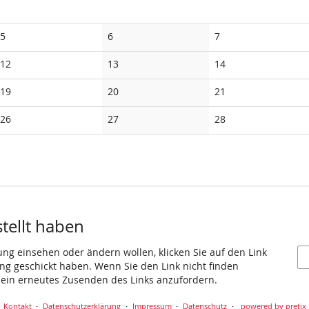
Keine
Keine
Keine
5
6
7
Veranstaltungen
Veranstaltungen
Veranstaltungen
Keine
Keine
Keine
12
13
14
Veranstaltungen
Veranstaltungen
Veranstaltungen
Keine
Keine
Keine
19
20
21
Veranstaltungen
Veranstaltungen
Veranstaltungen
Keine
Keine
Keine
26
27
28
Veranstaltungen
Veranstaltungen
Veranstaltungen
stellt haben
ung einsehen oder ändern wollen, klicken Sie auf den Link
gang geschickt haben. Wenn Sie den Link nicht finden
 ein erneutes Zusenden des Links anzufordern.
Kontakt
Datenschutzerklärung
Impressum
Datenschutz
powered by pretix