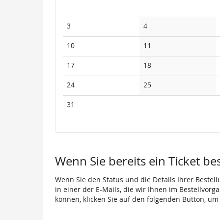
Kalender
Keine
Keine
3
4
Veranstaltungen
Veranstaltungen
Keine
Keine
10
11
Veranstaltungen
Veranstaltungen
Keine
Keine
17
18
Veranstaltungen
Veranstaltungen
Keine
Keine
24
25
Veranstaltungen
Veranstaltungen
Keine
31
Veranstaltungen
Wenn Sie bereits ein Ticket be
Wenn Sie den Status und die Details Ihrer Bestell
in einer der E-Mails, die wir Ihnen im Bestellvor
können, klicken Sie auf den folgenden Button, um