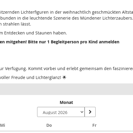
litzernden Lichterfiguren in der weihnachtlich geschmückten Altst
ebunden in die leuchtende Szenerie des Mündener Lichterzaubers
 strahlen lässt.
 am Entdecken und Staunen haben.
nen mitgehen! Bitte nur 1 Begleitperson pro Kind anmelden
zur Verfügung. Kommt vorbei und erlebt gemeinsam den faszinier
oller Freude und Lichterglanz! 🌟
Monat
Mittwoch
Donnerstag
Freitag
Mi
Do
Fr