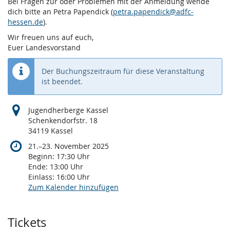
Bei Fragen zur oder Problemen mit der Anmeldung wende
dich bitte an Petra Papendick (
petra.papendick@adfc-
hessen.de
).
Wir freuen uns auf euch,
Euer Landesvorstand
Der Buchungszeitraum für diese Veranstaltung
ist beendet.
Jugendherberge Kassel
Schenkendorfstr. 18
34119 Kassel
bis
21.
–
23. November 2025
Beginn:
17:30
Uhr
Ende:
13:00
Uhr
Einlass:
16:00
Uhr
Zum Kalender hinzufügen
Produkte
Tickets