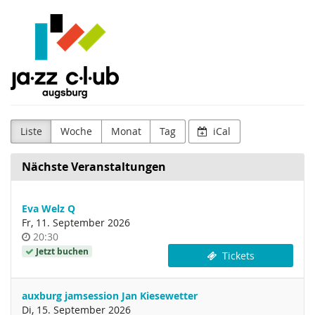
Zum
Jazzclub
Haupt-
Inhalt
Augsburg
springen
e.V.
Liste
Woche
Monat
Tag
iCal
Nächste Veranstaltungen
Eva Welz Q
Fr, 11. September 2026
Uhrzeit
20:30
Jetzt buchen
Tickets
auxburg jamsession Jan Kiesewetter
Di, 15. September 2026