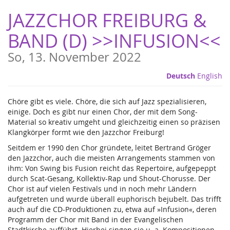
Zum
JAZZCHOR FREIBURG &
Haupt-
Inhalt
BAND (D) >>INFUSION<<
springen
So, 13. November 2022
Deutsch
English
Chöre gibt es viele. Chöre, die sich auf Jazz spezialisieren,
einige. Doch es gibt nur einen Chor, der mit dem Song-
Material so kreativ umgeht und gleichzeitig einen so präzisen
Klangkörper formt wie den Jazzchor Freiburg!
Seitdem er 1990 den Chor gründete, leitet Bertrand Gröger
den Jazzchor, auch die meisten Arrangements stammen von
ihm: Von Swing bis Fusion reicht das Repertoire, aufgepeppt
durch Scat-Gesang, Kollektiv-Rap und Shout-Chorusse. Der
Chor ist auf vielen Festivals und in noch mehr Ländern
aufgetreten und wurde überall euphorisch bejubelt. Das trifft
auch auf die CD-Produktionen zu, etwa auf »Infusion«, deren
Programm der Chor mit Band in der Evangelischen
Stadtkirche aufführt. Hierbei singen sie u. a. Kompositionen