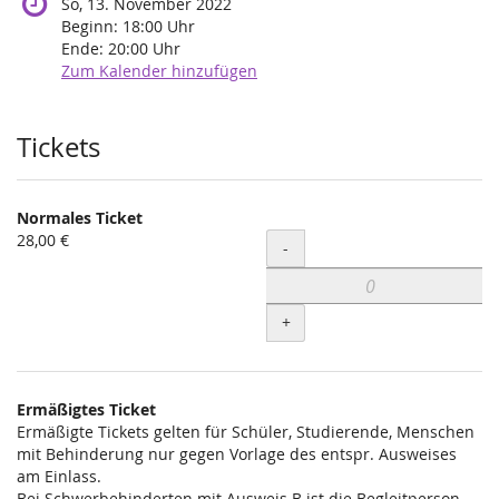
So, 13. November 2022
Beginn:
18:00
Uhr
Ende:
20:00
Uhr
Zum Kalender hinzufügen
Produkte
Tickets
Normales Ticket
28,00 €
Menge
-
+
Ermäßigtes Ticket
Ermäßigte Tickets gelten für Schüler, Studierende, Menschen
mit Behinderung nur gegen Vorlage des entspr. Ausweises
am Einlass.
Bei Schwerbehinderten mit Ausweis B ist die Begleitperson