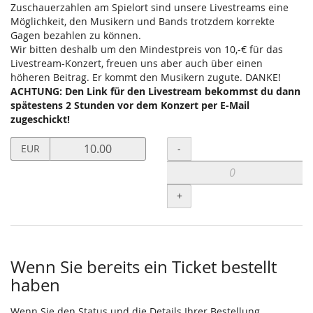
Zuschauerzahlen am Spielort sind unsere Livestreams eine
Möglichkeit, den Musikern und Bands trotzdem korrekte
Gagen bezahlen zu können.
Wir bitten deshalb um den Mindestpreis von 10,-€ für das
Livestream-Konzert, freuen uns aber auch über einen
höheren Beitrag. Er kommt den Musikern zugute. DANKE!
ACHTUNG: Den Link für den Livestream bekommst du dann
spätestens 2 Stunden vor dem Konzert per E-Mail
zugeschickt!
Preis
Menge
-
EUR
in
EUR
für
+
Livestream-
Ticket
setzen
Wenn Sie bereits ein Ticket bestellt
haben
Wenn Sie den Status und die Details Ihrer Bestellung