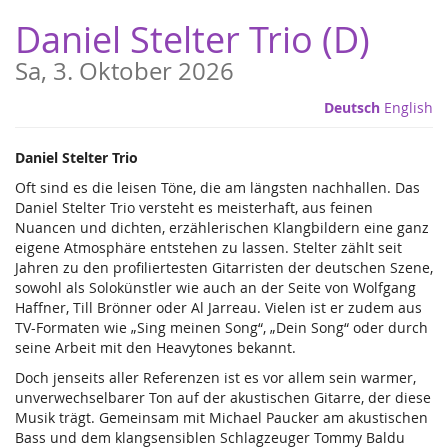
Zum
Daniel Stelter Trio (D)
Haupt-
Inhalt
Sa, 3. Oktober 2026
springen
Deutsch
English
Daniel Stelter Trio
Oft sind es die leisen Töne, die am längsten nachhallen. Das
Daniel Stelter Trio versteht es meisterhaft, aus feinen
Nuancen und dichten, erzählerischen Klangbildern eine ganz
eigene Atmosphäre entstehen zu lassen. Stelter zählt seit
Jahren zu den profiliertesten Gitarristen der deutschen Szene,
sowohl als Solokünstler wie auch an der Seite von Wolfgang
Haffner, Till Brönner oder Al Jarreau. Vielen ist er zudem aus
TV-Formaten wie „Sing meinen Song“, „Dein Song“ oder durch
seine Arbeit mit den Heavytones bekannt.
Doch jenseits aller Referenzen ist es vor allem sein warmer,
unverwechselbarer Ton auf der akustischen Gitarre, der diese
Musik trägt. Gemeinsam mit Michael Paucker am akustischen
Bass und dem klangsensiblen Schlagzeuger Tommy Baldu