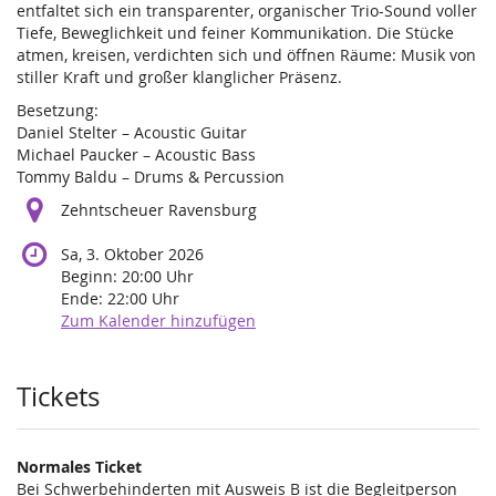
entfaltet sich ein transparenter, organischer Trio-Sound voller
Tiefe, Beweglichkeit und feiner Kommunikation. Die Stücke
atmen, kreisen, verdichten sich und öffnen Räume: Musik von
stiller Kraft und großer klanglicher Präsenz.
Besetzung:
Daniel Stelter – Acoustic Guitar
Michael Paucker – Acoustic Bass
Tommy Baldu – Drums & Percussion
Zehntscheuer Ravensburg
Sa, 3. Oktober 2026
Beginn:
20:00
Uhr
Ende:
22:00
Uhr
Zum Kalender hinzufügen
Produkte
Tickets
Normales Ticket
Bei Schwerbehinderten mit Ausweis B ist die Begleitperson