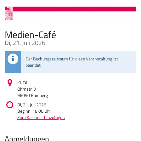
Zum
Haupt-
Inhalt
springen
Medien-Café
Di, 21. Juli 2026
Der Buchungszeitraum für diese Veranstaltung ist
beendet.
KUFA
Ohmstr. 3
96050 Bamberg
Di, 21. Juli 2026
Beginn:
18:00
Uhr
Zum Kalender hinzufügen
Produkte
Anmeldungen