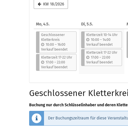
Woche
KW 18/2026
zur
Anzeige
Mo, 4.5.
Di, 5.5.
M
auswählen
Geschlossener
Kletterzeit 10-14 Uhr
b
Kletterkreis
10:00
–
14:00
b
i
10:00
–
16:00
Verkauf beendet
i
s
Verkauf beendet
Kletterzeit 17-22 Uhr
s
b
Kletterzeit 17-22 Uhr
17:00
–
22:00
b
i
17:00
–
22:00
Verkauf beendet
i
s
Verkauf beendet
s
Geschlossener Kletterkre
Buchung nur durch Schlüsselinhaber und deren Klette
Der Buchungszeitraum für diese Veranstaltu