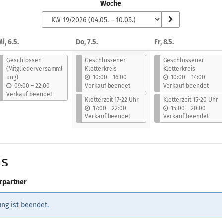
Woche
i, 6.5.
Do, 7.5.
Fr, 8.5.
Geschlossen
Geschlossener
Geschlossener
(Mitgliederversamml
Kletterkreis
Kletterkreis
b
b
ung)
10:00
–
16:00
10:00
–
14:00
b
i
i
09:00
–
22:00
Verkauf beendet
Verkauf beendet
i
s
s
Verkauf beendet
Kletterzeit 17-22 Uhr
Kletterzeit 15-20 Uhr
s
b
b
17:00
–
22:00
15:00
–
20:00
i
i
Verkauf beendet
Verkauf beendet
s
s
is
rpartner
ng ist beendet.