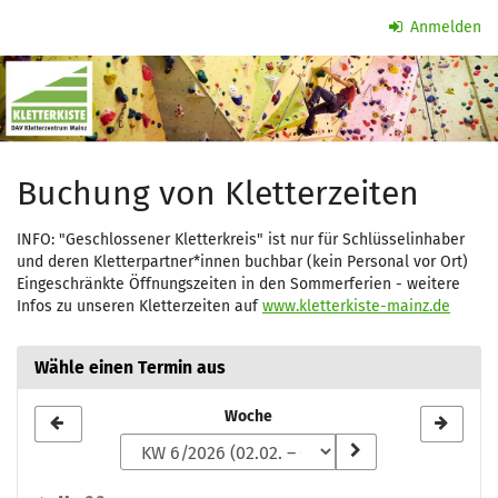
Zum
Anmelden
Haupt-
Kletterzeit
Inhalt
springen
Buchung von Kletterzeiten
INFO: "Geschlossener Kletterkreis" ist nur für Schlüsselinhaber
und deren Kletterpartner*innen buchbar (kein Personal vor Ort)
Eingeschränkte Öffnungszeiten in den Sommerferien - weitere
Infos zu unseren Kletterzeiten auf
www.kletterkiste-mainz.de
Wähle einen Termin aus
Woche
Woche
zur
Anzeige