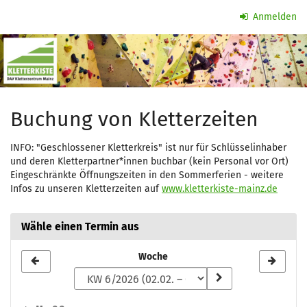
Zum
Anmelden
Haupt-
Kletterzeit
Inhalt
springen
Buchung von Kletterzeiten
INFO: "Geschlossener Kletterkreis" ist nur für Schlüsselinhaber
und deren Kletterpartner*innen buchbar (kein Personal vor Ort)
Eingeschränkte Öffnungszeiten in den Sommerferien - weitere
Infos zu unseren Kletterzeiten auf
www.kletterkiste-mainz.de
Wähle einen Termin aus
Woche
Woche
zur
Anzeige