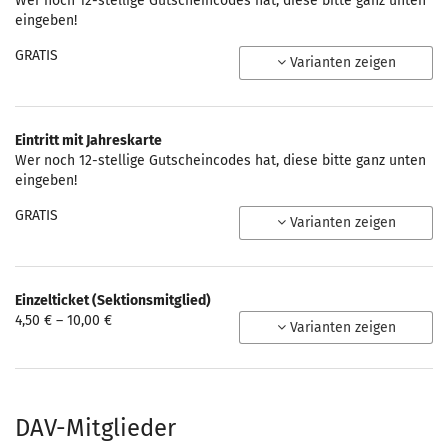
Wer noch 12-stellige Gutscheincodes hat, diese bitte ganz unten
eingeben!
GRATIS
Varianten zeigen
Eintritt mit Jahreskarte
Wer noch 12-stellige Gutscheincodes hat, diese bitte ganz unten
eingeben!
GRATIS
Varianten zeigen
Einzelticket (Sektionsmitglied)
von
4,50 € – 10,00 €
Varianten zeigen
4,50 €
bis
10,00 €
DAV-Mitglieder