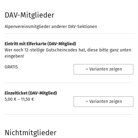
10,00 €
DAV-Mitglieder
Alpenvereinsmitglieder anderer DAV-Sektionen
Eintritt mit Elferkarte (DAV-Mitglied)
Wer noch 12-stellige Gutscheincodes hat, diese bitte ganz unten
eingeben!
GRATIS
Varianten zeigen
Einzelticket (DAV-Mitglied)
von
5,00 € – 11,50 €
Varianten zeigen
5,00 €
bis
11,50 €
Nichtmitglieder