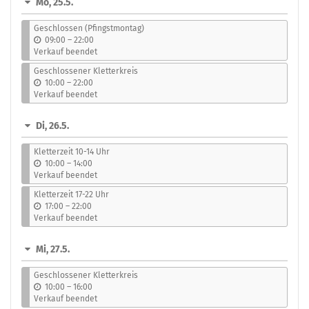
Mo, 25.5.
auswählen
Geschlossen (Pfingstmontag)
b
09:00
–
22:00
i
Verkauf beendet
s
Geschlossener Kletterkreis
b
10:00
–
22:00
i
Verkauf beendet
s
Di, 26.5.
Kletterzeit 10-14 Uhr
b
10:00
–
14:00
i
Verkauf beendet
s
Kletterzeit 17-22 Uhr
b
17:00
–
22:00
i
Verkauf beendet
s
Mi, 27.5.
Geschlossener Kletterkreis
b
10:00
–
16:00
i
Verkauf beendet