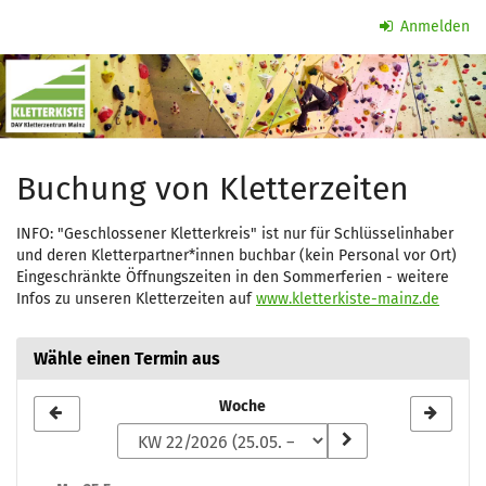
Zum
Anmelden
Haupt-
Kletterzeit
Inhalt
springen
Buchung von Kletterzeiten
INFO: "Geschlossener Kletterkreis" ist nur für Schlüsselinhaber
und deren Kletterpartner*innen buchbar (kein Personal vor Ort)
Eingeschränkte Öffnungszeiten in den Sommerferien - weitere
Infos zu unseren Kletterzeiten auf
www.kletterkiste-mainz.de
Wähle einen Termin aus
Woche
Woche
zur
Anzeige