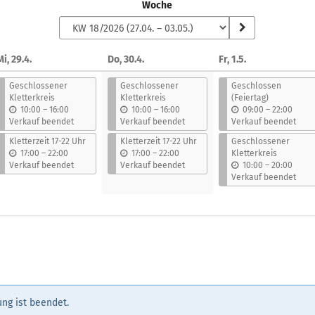
Woche
Mi, 29.4.
Do, 30.4.
Fr, 1.5.
Geschlossener
Geschlossener
Geschlossen
Kletterkreis
Kletterkreis
(Feiertag)
b
b
b
10:00
–
16:00
10:00
–
16:00
09:00
–
22:00
i
i
i
Verkauf beendet
Verkauf beendet
Verkauf beendet
s
s
s
Kletterzeit 17-22 Uhr
Kletterzeit 17-22 Uhr
Geschlossener
b
b
17:00
–
22:00
17:00
–
22:00
Kletterkreis
i
i
b
Verkauf beendet
Verkauf beendet
10:00
–
20:00
s
s
i
Verkauf beendet
s
ng ist beendet.