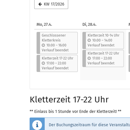
Woche
KW 17/2026
zur
Anzeige
Mo, 27.4.
Di, 28.4.
auswählen
Geschlossener
Kletterzeit 10-14 Uhr
b
Kletterkreis
10:00
–
14:00
b
i
10:00
–
16:00
Verkauf beendet
i
s
Verkauf beendet
Kletterzeit 17-22 Uhr
s
b
Kletterzeit 17-22 Uhr
17:00
–
22:00
b
i
17:00
–
22:00
Verkauf beendet
i
s
Verkauf beendet
s
Kletterzeit 17-22 Uhr
** Einlass bis 1 Stunde vor Ende der Kletterzeit! **
Der Buchungszeitraum für diese Veranstaltu