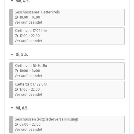
Mo, 4.5.
auswählen
Geschlossener Kletterkreis
b
10:00
–
16:00
i
Verkauf beendet
s
Kletterzeit 17-22 Uhr
b
17:00
–
22:00
i
Verkauf beendet
s
Di, 5.5.
Kletterzeit 10-14 Uhr
b
10:00
–
14:00
i
Verkauf beendet
s
Kletterzeit 17-22 Uhr
b
17:00
–
22:00
i
Verkauf beendet
s
Mi, 6.5.
Geschlossen (Mitgliederversammlung)
b
09:00
–
22:00
i
Verkauf beendet