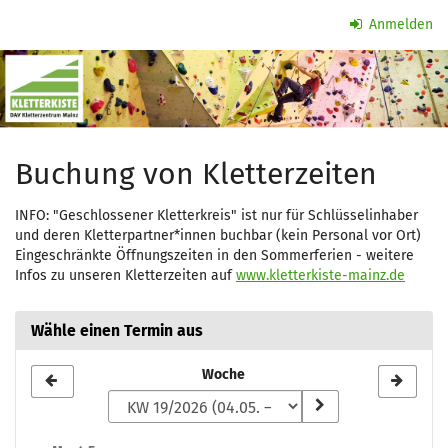
Zum
Anmelden
Haupt-
Kletterzeit
Inhalt
springen
Buchung von Kletterzeiten
INFO: "Geschlossener Kletterkreis" ist nur für Schlüsselinhaber
und deren Kletterpartner*innen buchbar (kein Personal vor Ort)
Eingeschränkte Öffnungszeiten in den Sommerferien - weitere
Infos zu unseren Kletterzeiten auf
www.kletterkiste-mainz.de
Wähle einen Termin aus
Woche
Woche
zur
Anzeige