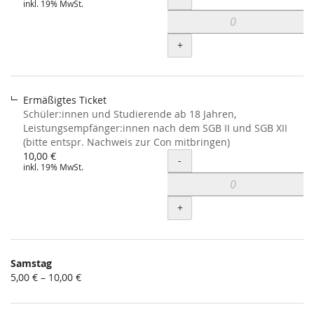
inkl. 19% MwSt.
+
Ermäßigtes Ticket
Schüler:innen und Studierende ab 18 Jahren,
Leistungsempfänger:innen nach dem SGB II und SGB XII
(bitte entspr. Nachweis zur Con mitbringen)
10,00 €
Menge
-
inkl. 19% MwSt.
+
Samstag
von
5,00 € – 10,00 €
5,00 €
bis