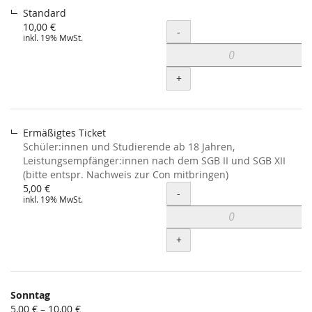
10,00 €
Standard
10,00 €
Menge
-
inkl. 19% MwSt.
+
Ermäßigtes Ticket
Schüler:innen und Studierende ab 18 Jahren,
Leistungsempfänger:innen nach dem SGB II und SGB XII
(bitte entspr. Nachweis zur Con mitbringen)
5,00 €
Menge
-
inkl. 19% MwSt.
+
Sonntag
von
5,00 € – 10,00 €