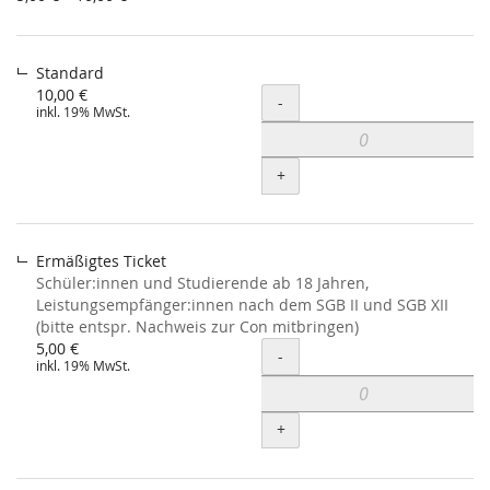
5,00 €
bis
10,00 €
Standard
10,00 €
Menge
-
inkl. 19% MwSt.
+
Ermäßigtes Ticket
Schüler:innen und Studierende ab 18 Jahren,
Leistungsempfänger:innen nach dem SGB II und SGB XII
(bitte entspr. Nachweis zur Con mitbringen)
5,00 €
Menge
-
inkl. 19% MwSt.
+