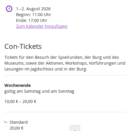
bis
1.
–
2. August 2026
Beginn:
11:00
Uhr
Ende:
17:00
Uhr
Zum Kalender hinzufügen
Produkte
Con-Tickets
Tickets für den Besuch der Spielrunden, der Burg und des
Museums, sowie der Aktionen, Workshops, Vorführungen und
Lesungen im Jagdschloss und in der Burg:
Wochenende
gültig am Samstag und am Sonntag
von
10,00 € – 20,00 €
10,00 €
bis
20,00 €
Standard
20,00 €
Menge
-