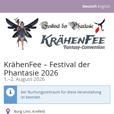
Zum
Deutsch
English
Haupt-
Inhalt
springen
KrähenFee – Festival der
Phantasie 2026
bis
1.
–
2. August 2026
Der Buchungszeitraum für diese Veranstaltung
ist beendet.
Burg Linn, Krefeld