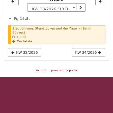
Woche
zur
Anzeige
Fr, 14.8.
auswählen
Stadtführung: Steinstücken und die Mauer in Berlin
Südwest
18:00
Warteliste
KW 32/2026
KW 34/2026
Kontakt
powered by pretix