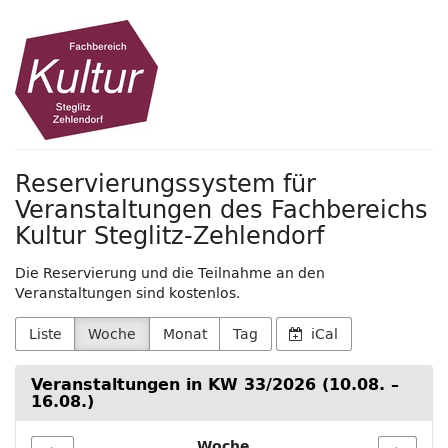
Zum
Fachbereich
Haupt-
Inhalt
Kultur
springen
Steglitz-
Zehlendorf
Reservierungssystem für
Veranstaltungen des Fachbereichs
Kultur Steglitz-Zehlendorf
Die Reservierung und die Teilnahme an den
Veranstaltungen sind kostenlos.
Liste
Woche
Monat
Tag
iCal
Veranstaltungen in KW 33/2026 (10.08. –
16.08.)
Woche