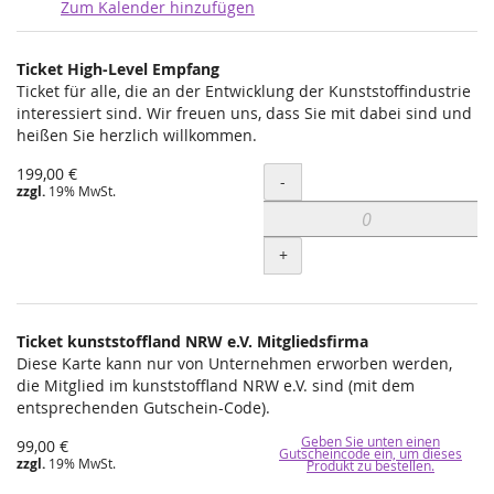
Zum Kalender hinzufügen
Produkte
Ticket High-Level Empfang
Unkategorisierte
Ticket für alle, die an der Entwicklung der Kunststoffindustrie
interessiert sind. Wir freuen uns, dass Sie mit dabei sind und
Produkte
heißen Sie herzlich willkommen.
199,00 €
Menge
-
zzgl.
19% MwSt.
+
Ticket kunststoffland NRW e.V. Mitgliedsfirma
Diese Karte kann nur von Unternehmen erworben werden,
die Mitglied im kunststoffland NRW e.V. sind (mit dem
entsprechenden Gutschein-Code).
Geben Sie unten einen
99,00 €
Gutscheincode ein, um dieses
zzgl.
19% MwSt.
Produkt zu bestellen.