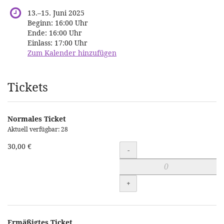
bis
13.
–
15. Juni 2025
Beginn:
16:00
Uhr
Ende:
16:00
Uhr
Einlass:
17:00
Uhr
Zum Kalender hinzufügen
Produkte
Tickets
Normales Ticket
Aktuell verfügbar: 28
30,00 €
Menge
-
+
Ermäßigtes Ticket