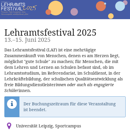
Zum
Haupt-
Inhalt
springen
Lehramtsfestival 2025
bis
13.
–
15. Juni 2025
Das Lehramtsfestival (LAF) ist eine mehrtägige
Zusammenkunft von Menschen, denen es am Herzen liegt,
möglichst "gute Schule" zu machen; für Menschen, die mit
dem Lehren und Lernen an Schulen befasst sind, ob im
Lehramtsstudium, im Referendariat, im Schuldienst, in der
Lehrkräftebildung, der schulischen Qualitätsentwicklung als
freie Bildungsdienstleister
innen oder auch als engagierte
Schüler
innen.
Der Buchungszeitraum für diese Veranstaltung
ist beendet.
Universität Leipzig, Sportcampus