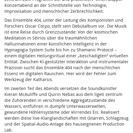
Konzertabend an der Schnittstelle von Technologie,
Improvisation und menschlicher Zerbrechlichkeit.
Das Ensemble 404, unter der Leitung des Komponisten und
Forschers Oscar Corpo, stellt sein Debütalbum vor. Die Musik
ist eine Reise durch Grenzzustände: Von der kosmischen
Meditation in Séirios über die traumähnlichen
Halluzinationen einer künstlichen Intelligenz in der
Hypnagogia System Suite bis hin zu Shamanic Protocol –
einem digitalen Heilungsritual einer „beschädigten“ virtuellen
Entität. Zwischen KI-gestützter Interaktion und instrumentaler
Präzision sucht das Ensemble 404 nach der menschlichen
Essenz im digitalen Rauschen. Hier wird der Fehler zum
Werkzeug der Katharsis.
Im zweiten Teil des Abends versetzen die Soundkünstler
Kieran McAuliffe und Quirin Nebas aus dem ligeti zentrum
die Zuhörenden in verschiedene Aggregatzustände des
Wassers, entführen in dumpfe Unterwasserwelten,
gewundene Höhlensysteme oder klirrendes Eis. Realisiert
werden diese live-Klanglandschaften mit Gitarren, Schlagzeug
und der Spatial-Audio-Anlage des hauseignenen Production
Lab.