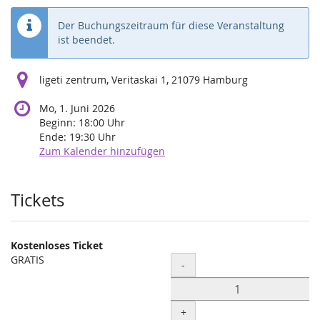
Der Buchungszeitraum für diese Veranstaltung
ist beendet.
ligeti zentrum, Veritaskai 1, 21079 Hamburg
Mo, 1. Juni 2026
Beginn:
18:00
Uhr
Ende:
19:30
Uhr
Zum Kalender hinzufügen
Produkte
Tickets
Kostenloses Ticket
GRATIS
Menge
-
+