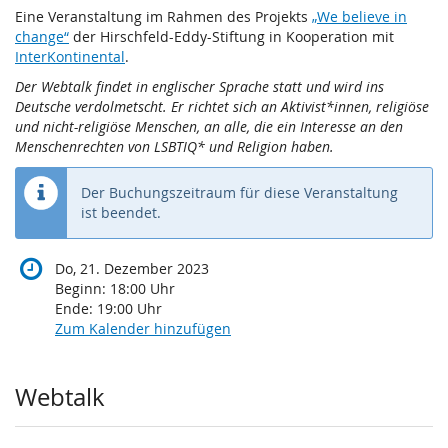
Eine Veranstaltung im Rahmen des Projekts
„We believe in
change“
der Hirschfeld-Eddy-Stiftung in Kooperation mit
InterKontinental
.
Der Webtalk findet in englischer Sprache statt und wird ins
Deutsche verdolmetscht. Er richtet sich an Aktivist*innen, religiöse
und nicht-religiöse Menschen, an alle, die ein Interesse an den
Menschenrechten von LSBTIQ* und Religion haben.
Der Buchungszeitraum für diese Veranstaltung
ist beendet.
Do, 21. Dezember 2023
Beginn:
18:00
Uhr
Ende:
19:00
Uhr
Zum Kalender hinzufügen
Produkte
Webtalk