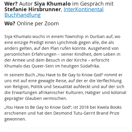
–
Wer?
Siya Khumalo
Autor
im Gespräch mit
Stefanie Hirsbrunner
,
InterKontinental
Siya
Buchhandlung
Khumalo
Wo?
Online per Zoom
im
Siya Khumalo wuchs in einem Township in Durban auf, wo
eine einzige Predigt einen Lynchmob gegen alle, die als
Gespräch
anders gelten, auf den Plan rufen konnte. Ausgehend von
persönlichen Erfahrungen – seiner Kindheit, dem Leben in
Do,
der Armee und dem Besuch in der Kirche – erforscht
21.
Khumalo das Queer-Sein im heutigen Südafrika.
Dezember
In seinem Buch „You Have to Be Gay to Know God“ nimmt er
2023
uns mit auf eine gewagte Reise, auf der er die Verflechtung
von Religion, Politik und Sexualität aufdeckt und auf der sich
die Erwartungen afrikanischer Kulturen, Habgier und kolonial
geprägter Glauben vermischen.
„You Have to Be Gay to Know God“, ist 2018 bei Kwela Books
erschienen und hat den Desmond Tutu-Gerrit Brand Prize
gewonnen.