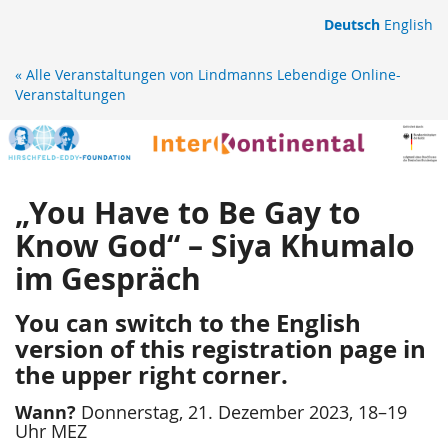
Zum
Deutsch
English
Haupt-
Inhalt
« Alle Veranstaltungen von Lindmanns Lebendige Online-
springen
Veranstaltungen
„You
Have
„You Have to Be Gay to
to
Know God“ – Siya Khumalo
Be
im Gespräch
Gay
You can switch to the English
to
version of this registration page in
Know
the upper right corner.
God“
Wann?
Donnerstag, 21. Dezember 2023, 18–19
Uhr MEZ