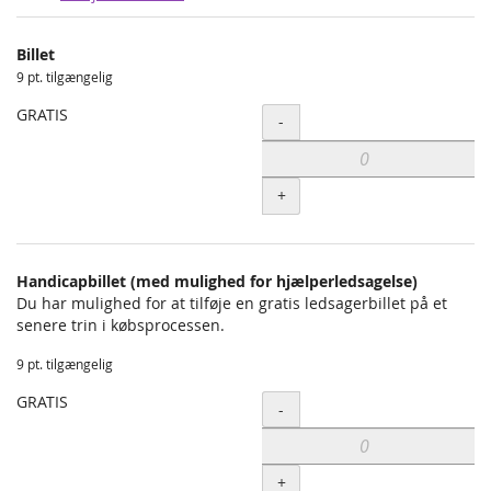
Produkter
Billet
Uncategorized
9 pt. tilgængelig
items
GRATIS
Antal
-
+
Handicapbillet (med mulighed for hjælperledsagelse)
Du har mulighed for at tilføje en gratis ledsagerbillet på et
senere trin i købsprocessen.
9 pt. tilgængelig
GRATIS
Antal
-
+