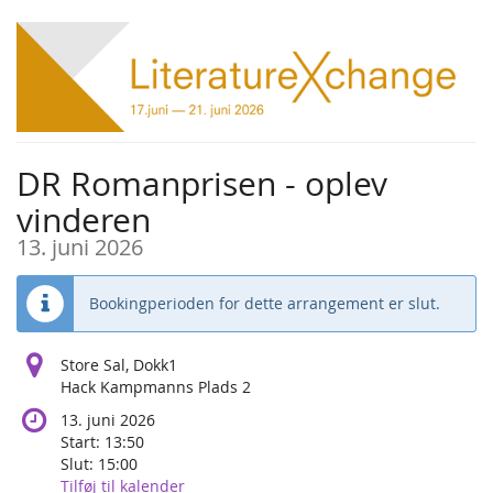
Skip to
main
content
DR Romanprisen - oplev
vinderen
13. juni 2026
Bookingperioden for dette arrangement er slut.
Store Sal, Dokk1
Hack Kampmanns Plads 2
13. juni 2026
Start:
13:50
Slut:
15:00
Tilføj til kalender