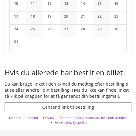
No events
No events
No events
No events
No events
No events
No events
10
11
12
13
14
15
16
No events
No events
No events
No events
No events
No events
No events
17
18
19
20
21
22
23
No events
No events
No events
No events
No events
No events
No events
24
25
26
27
28
29
30
No events
No events
No events
No events
No events
No events
No events
31
No events
Hvis du allerede har bestilt en billet
Du kan bruge linket i den e-mail du modtog efter bestilling til
at se eller ændre i din bestilling. Hvis du ikke kan finde linket,
så klik på knappen for at få gensendt din bestillingsmail.
Gensend link til bestilling
Kontakt
Imprint
Privacy
Behandling af persondata ifm. køb af billet
ticket shop by pretix