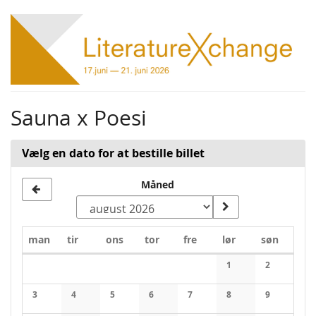
Skip to
main
content
Sauna x Poesi
Vælg en dato for at bestille billet
Måned
Mandag
Tirsdag
Onsdag
Torsdag
Fredag
Lørdag
Søndag
man
tir
ons
tor
fre
lør
søn
Calendar
1
2
No events
No events
3
4
5
6
7
8
9