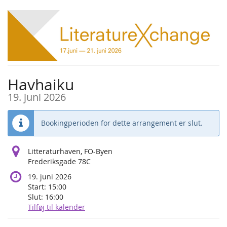
Skip to
main
content
Havhaiku
19. juni 2026
Bookingperioden for dette arrangement er slut.
Litteraturhaven, FO-Byen
Frederiksgade 78C
19. juni 2026
Start:
15:00
Slut:
16:00
Tilføj til kalender
Produkter