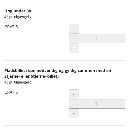
Ung under 30
43 pt. tilgængelig
GRATIS
Antal
-
+
Pladsbillet (kun nødvendig og gyldig sammen med en
Stjerne- eller Stjerne+billet)
43 pt. tilgængelig
GRATIS
Antal
-
+