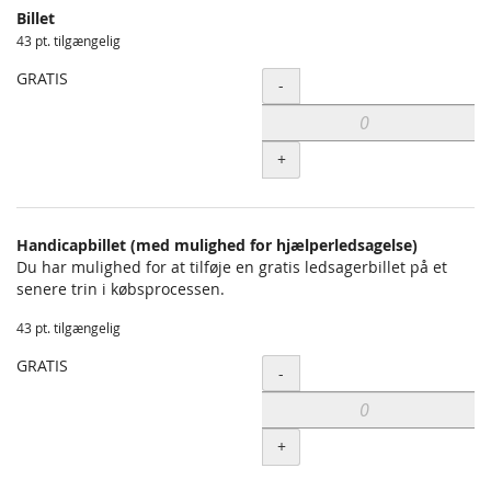
Billet
Uncategorized
43 pt. tilgængelig
items
GRATIS
Antal
-
+
Handicapbillet (med mulighed for hjælperledsagelse)
Du har mulighed for at tilføje en gratis ledsagerbillet på et
senere trin i købsprocessen.
43 pt. tilgængelig
GRATIS
Antal
-
+