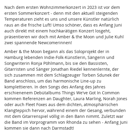
Nach dem ersten Wohnzimmerkonzert in 2023 ist vor dem
ersten Sommerkonzert - denn mit den aktuell steigenden
Temperaturen zieht es uns und unsere Künstler natürlich
raus an die frische Luft! Umso schöner, dass es Anfang Juni
auch direkt mit einem hochkarätigen Konzert losgeht,
präsentieren wir doch mit Amber & the Moon und Julie Kuhl
zwei spannende Newcomerinnen!
Amber & the Moon begann als das Soloprojekt der in
Hamburg lebenden Indie-Folk-Künstlerin, Sängerin und
Songwriterin Ronja Pöhlmann, bis sie den Bassisten,
Gitarristen und Sänger Jonathan Riedel kennenlernte, der
sich zusammen mit dem Schlagzeuger Torben Sdunek der
Band anschloss, um das harmonische Line-up zu
komplettieren. In den Songs des Anfang des Jahres
erschienenem Debütalbums Things We've Got In Common
kommen Referenzen an Daughter, Laura Marling, Norah Jones
oder auch Fleet Foxes aus dem dichten, atmosphärischen
Klangteppich hervor, während einem der Gesang, verbunden
mit dem Gitarrenspiel völlig in den Bann nimmt. Zuletzt war
die Band im Vorprogramm von Rhonda zu sehen - Anfang Juni
kommen sie dann nach Darmstadt!