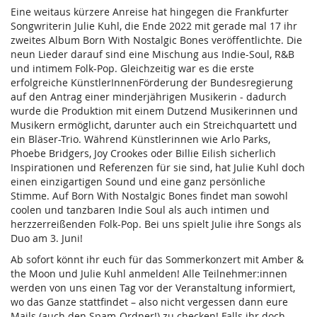
Eine weitaus kürzere Anreise hat hingegen die Frankfurter
Songwriterin Julie Kuhl, die Ende 2022 mit gerade mal 17 ihr
zweites Album Born With Nostalgic Bones veröffentlichte. Die
neun Lieder darauf sind eine Mischung aus Indie-Soul, R&B
und intimem Folk-Pop. Gleichzeitig war es die erste
erfolgreiche KünstlerInnenFörderung der Bundesregierung
auf den Antrag einer minderjährigen Musikerin - dadurch
wurde die Produktion mit einem Dutzend Musikerinnen und
Musikern ermöglicht, darunter auch ein Streichquartett und
ein Bläser-Trio. Während Künstlerinnen wie Arlo Parks,
Phoebe Bridgers, Joy Crookes oder Billie Eilish sicherlich
Inspirationen und Referenzen für sie sind, hat Julie Kuhl doch
einen einzigartigen Sound und eine ganz persönliche
Stimme. Auf Born With Nostalgic Bones findet man sowohl
coolen und tanzbaren Indie Soul als auch intimen und
herzzerreißenden Folk-Pop. Bei uns spielt Julie ihre Songs als
Duo am 3. Juni!
Ab sofort könnt ihr euch für das Sommerkonzert mit Amber &
the Moon und Julie Kuhl anmelden! Alle Teilnehmer:innen
werden von uns einen Tag vor der Veranstaltung informiert,
wo das Ganze stattfindet – also nicht vergessen dann eure
Mails (auch den Spam-Ordner!) zu checken! Falls ihr doch