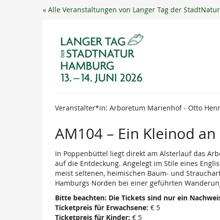
Zum
« Alle Veranstaltungen von Langer Tag der StadtNat
Haupt-
Inhalt
springen
Veranstalter*in: Arboretum Marienhof - Otto Hen
AM104 – Ein Kleinod an 
In Poppenbüttel liegt direkt am Alsterlauf das Ar
auf die Entdeckung. Angelegt im Stile eines Engli
meist seltenen, heimischen Baum- und Strauchart
Hamburgs Norden bei einer geführten Wanderung
Bitte beachten: Die Tickets sind nur ein Nachweis
Ticketpreis für Erwachsene:
€ 5
Ticketpreis für Kinder:
€ 5