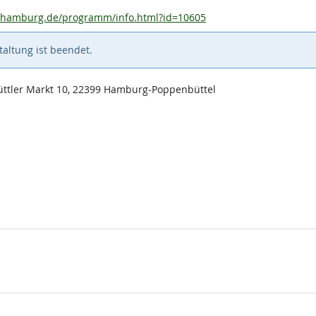
urhamburg.de/programm/info.html?id=10605
altung ist beendet.
üttler Markt 10, 22399 Hamburg-Poppenbüttel