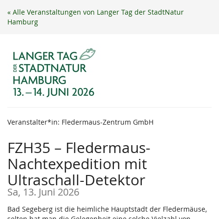
Zum
« Alle Veranstaltungen von Langer Tag der StadtNatur
Haupt-
Hamburg
Inhalt
springen
Veranstalter*in: Fledermaus-Zentrum GmbH
FZH35 – Fledermaus-
Nachtexpedition mit
Ultraschall-Detektor
Sa, 13. Juni 2026
Bad Segeberg ist die heimliche Hauptstadt der Fledermäuse,
selten hat man die Gelegenheit eine solche Vielzahl von