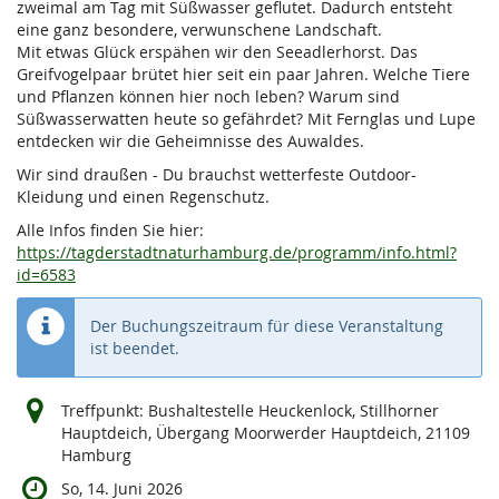
zweimal am Tag mit Süßwasser geflutet. Dadurch entsteht
eine ganz besondere, verwunschene Landschaft.
Mit etwas Glück erspähen wir den Seeadlerhorst. Das
Greifvogelpaar brütet hier seit ein paar Jahren. Welche Tiere
und Pflanzen können hier noch leben? Warum sind
Süßwasserwatten heute so gefährdet? Mit Fernglas und Lupe
entdecken wir die Geheimnisse des Auwaldes.
Wir sind draußen - Du brauchst wetterfeste Outdoor-
Kleidung und einen Regenschutz.
Alle Infos finden Sie hier:
https://tagderstadtnaturhamburg.de/programm/info.html?
id=6583
Der Buchungszeitraum für diese Veranstaltung
ist beendet.
Treffpunkt: Bushaltestelle Heuckenlock, Stillhorner
Hauptdeich, Übergang Moorwerder Hauptdeich, 21109
Hamburg
So, 14. Juni 2026