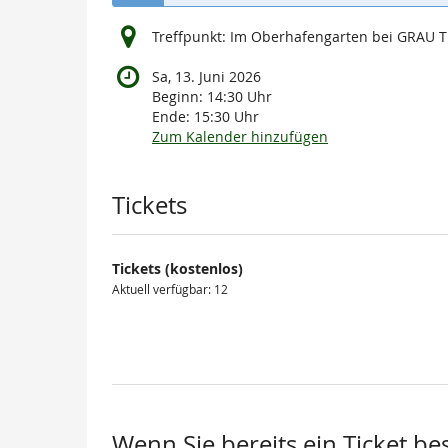
Treffpunkt: Im Oberhafengarten bei GRAU 
Sa, 13. Juni 2026
Beginn:
14:30
Uhr
Ende:
15:30
Uhr
Zum Kalender hinzufügen
Produkte
Tickets
Tickets (kostenlos)
Aktuell verfügbar: 12
Wenn Sie bereits ein Ticket be