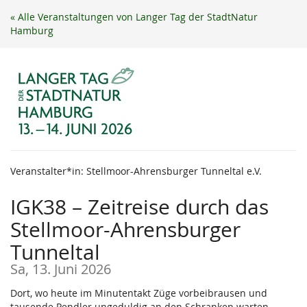
Zum
« Alle Veranstaltungen von Langer Tag der StadtNatur
Haupt-
Hamburg
Inhalt
springen
Veranstalter*in: Stellmoor-Ahrensburger Tunneltal e.V.
IGK38 – Zeitreise durch das
Stellmoor-Ahrensburger
Tunneltal
Sa, 13. Juni 2026
Dort, wo heute im Minutentakt Züge vorbeibrausen und
tausende Pendler ungeduldig an den Schranken warten,