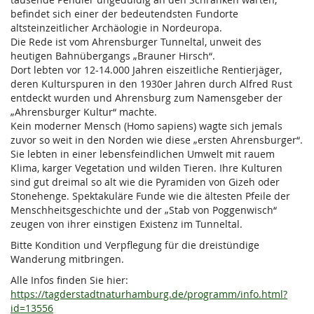
befindet sich einer der bedeutendsten Fundorte
altsteinzeitlicher Archäologie in Nordeuropa.
Die Rede ist vom Ahrensburger Tunneltal, unweit des
heutigen Bahnübergangs „Brauner Hirsch“.
Dort lebten vor 12-14.000 Jahren eiszeitliche Rentierjäger,
deren Kulturspuren in den 1930er Jahren durch Alfred Rust
entdeckt wurden und Ahrensburg zum Namensgeber der
„Ahrensburger Kultur“ machte.
Kein moderner Mensch (Homo sapiens) wagte sich jemals
zuvor so weit in den Norden wie diese „ersten Ahrensburger“.
Sie lebten in einer lebensfeindlichen Umwelt mit rauem
Klima, karger Vegetation und wilden Tieren. Ihre Kulturen
sind gut dreimal so alt wie die Pyramiden von Gizeh oder
Stonehenge. Spektakuläre Funde wie die ältesten Pfeile der
Menschheitsgeschichte und der „Stab von Poggenwisch“
zeugen von ihrer einstigen Existenz im Tunneltal.
Bitte Kondition und Verpflegung für die dreistündige
Wanderung mitbringen.
Alle Infos finden Sie hier:
https://tagderstadtnaturhamburg.de/programm/info.html?
id=13556