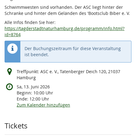
Schwimmwesten sind vorhanden. Der ASC liegt hinter der
Schranke und hinter dem Geländen des 'Bootsclub Biber e. V.
Alle Infos finden Sie hier:
https://tagderstadtnaturhamburg.de/programm/info.html?
id=8764
Der Buchungszeitraum für diese Veranstaltung
ist beendet.
Treffpunkt: ASC e. V., Tatenberger Deich 120, 21037
Hamburg
Sa, 13. Juni 2026
Beginn:
10:00
Uhr
Ende:
12:00
Uhr
Zum Kalender hinzufügen
Produkte
Tickets