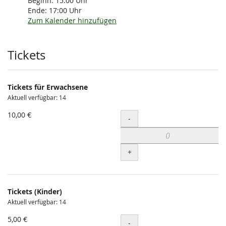
Beginn:
15:00
Uhr
Ende:
17:00
Uhr
Zum Kalender hinzufügen
Produkte
Tickets
Tickets für Erwachsene
Aktuell verfügbar: 14
10,00 €
Menge
-
+
Tickets (Kinder)
Aktuell verfügbar: 14
5,00 €
Menge
-