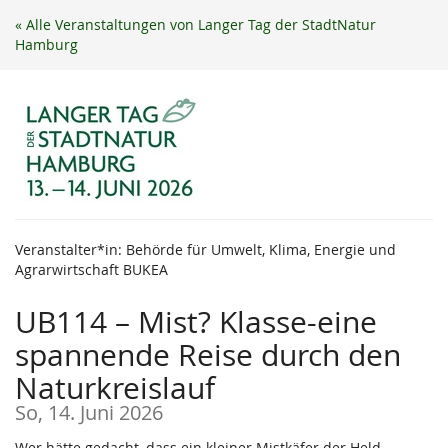
Zum
« Alle Veranstaltungen von Langer Tag der StadtNatur
Haupt-
Hamburg
Inhalt
springen
Veranstalter*in: Behörde für Umwelt, Klima, Energie und
Agrarwirtschaft BUKEA
UB114 – Mist? Klasse-eine
spannende Reise durch den
Naturkreislauf
So, 14. Juni 2026
Wer hätte gedacht, dass ein kleiner Mistkäfer der Held