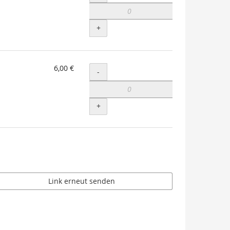
+
6,00 €
Menge
-
+
Link erneut senden