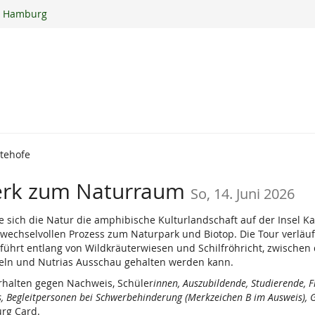
ur Hamburg
ltehofe
erk zum Naturraum
So, 14. Juni 2026
 sich die Natur die amphibische Kulturlandschaft auf der Insel Kal
n wechselvollen Prozess zum Naturpark und Biotop. Die Tour verlä
ührt entlang von Wildkräuterwiesen und Schilfröhricht, zwischen 
eln und Nutrias Ausschau gehalten werden kann.
erhalten gegen Nachweis, Schüler
innen, Auszubildende, Studierende, F
 Begleitpersonen bei Schwerbehinderung (Merkzeichen B im Ausweis), G
rg Card.