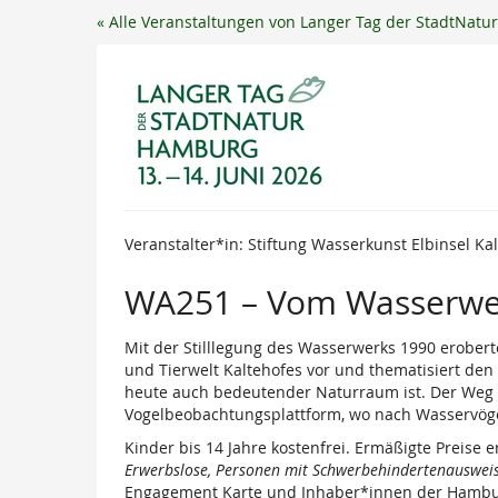
Zum
« Alle Veranstaltungen von Langer Tag der StadtNat
Haupt-
Inhalt
springen
Veranstalter*in: Stiftung Wasserkunst Elbinsel Ka
WA251 – Vom Wasserw
Mit der Stilllegung des Wasserwerks 1990 eroberte
und Tierwelt Kaltehofes vor und thematisiert de
heute auch bedeutender Naturraum ist. Der Weg f
Vogelbeobachtungsplattform, wo nach Wasservög
Kinder bis 14 Jahre kostenfrei. Ermäßigte Preise 
Erwerbslose, Personen mit Schwerbehindertenausweis,
Engagement Karte und Inhaber*innen der Hambu