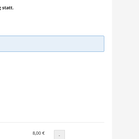
 statt.
8,00 €
Menge
-