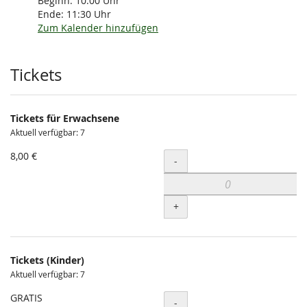
Beginn:
10:00
Uhr
Ende:
11:30
Uhr
Zum Kalender hinzufügen
Produkte
Tickets
Tickets für Erwachsene
Aktuell verfügbar: 7
8,00 €
Menge
-
+
Tickets (Kinder)
Aktuell verfügbar: 7
GRATIS
Menge
-