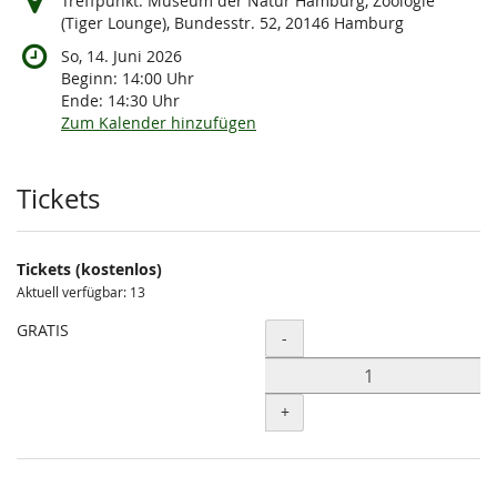
Treffpunkt: Museum der Natur Hamburg, Zoologie
(Tiger Lounge), Bundesstr. 52, 20146 Hamburg
So, 14. Juni 2026
Beginn:
14:00
Uhr
Ende:
14:30
Uhr
Zum Kalender hinzufügen
Produkte
Tickets
Tickets (kostenlos)
Aktuell verfügbar: 13
GRATIS
Menge
-
+