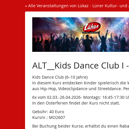
Zum
« Alle Veranstaltungen von Lükaz - Lüner Kultur- und
Haupt-
Inhalt
springen
ALT__Kids Dance Club I
Kids Dance Club (6–10 Jahre)
In diesem Kurs entdecken Kinder spielerisch die 
aus Hip-Hop, Videoclipdance und Streetdance. Per
6x vom 02.03.-26.04.2026- Montags: 16:45-17:30 
In den Osterferien findet der Kurs nicht statt.
Gebühr: 40 Euro
Kursnr.: MO2607
Bei Buchung beider Kurse, erhältst du einen Raba