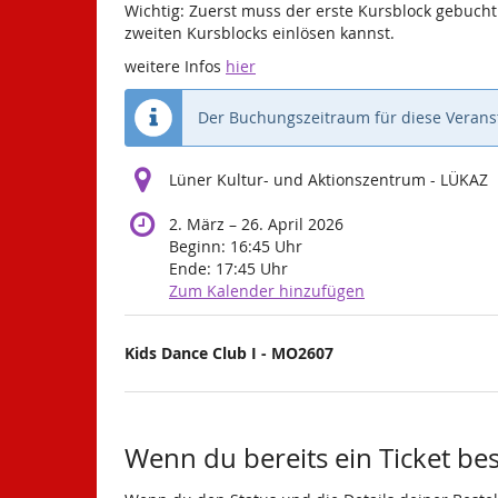
Wichtig: Zuerst muss der erste Kursblock gebuc
zweiten Kursblocks einlösen kannst.
weitere Infos
hier
Der Buchungszeitraum für diese Veranst
Lüner Kultur- und Aktionszentrum - LÜKAZ
bis
2. März
–
26. April 2026
Beginn:
16:45
Uhr
Ende:
17:45
Uhr
Zum Kalender hinzufügen
Produkte
Kids Dance Club I - MO2607
Unkategorisierte
Produkte
Wenn du bereits ein Ticket best