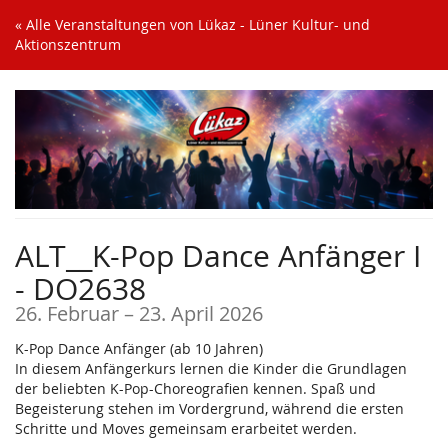
Zum
« Alle Veranstaltungen von Lükaz - Lüner Kultur- und
Haupt-
Aktionszentrum
Inhalt
springen
ALT__K-Pop Dance Anfänger I
- DO2638
bis
26. Februar
–
23. April 2026
K-Pop Dance Anfänger (ab 10 Jahren)
In diesem Anfängerkurs lernen die Kinder die Grundlagen
der beliebten K-Pop-Choreografien kennen. Spaß und
Begeisterung stehen im Vordergrund, während die ersten
Schritte und Moves gemeinsam erarbeitet werden.