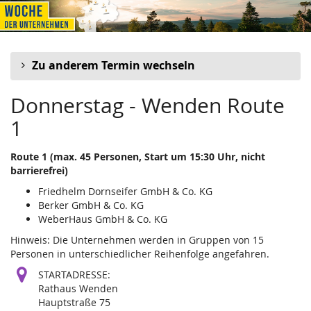
WOCHE
Zum
Haupt-
DER
Inhalt
springen
UNTERNEHMEN
Zu anderem Termin wechseln
-
Donnerstag - Wenden Route
KREIS
1
OLPE
Route 1 (max. 45 Personen, Start um 15:30 Uhr, nicht
2026
barrierefrei)
Friedhelm Dornseifer GmbH & Co. KG
Berker GmbH & Co. KG
WeberHaus GmbH & Co. KG
Hinweis: Die Unternehmen werden in Gruppen von 15
Personen in unterschiedlicher Reihenfolge angefahren.
STARTADRESSE:
Rathaus Wenden
Hauptstraße 75