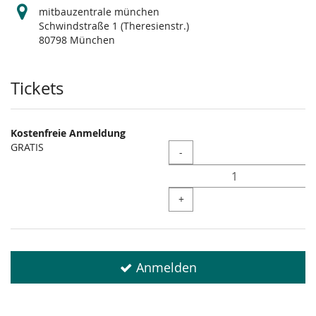
mitbauzentrale münchen
Schwindstraße 1 (Theresienstr.)
80798 München
Produkte
Tickets
Kostenfreie Anmeldung
GRATIS
Menge
-
+
Anmelden