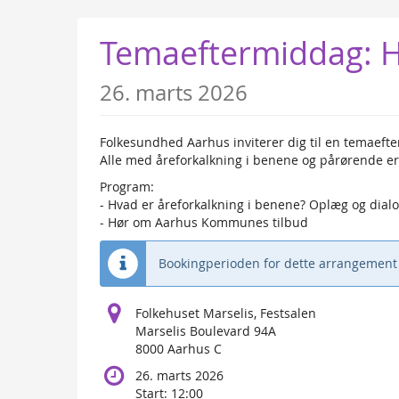
Skip to
main
Temaeftermiddag: H
content
26. marts 2026
Folkesundhed Aarhus inviterer dig til en temaef
Alle med åreforkalkning i benene og pårørende er 
Program:
- Hvad er åreforkalkning i benene? Oplæg og dialo
- Hør om Aarhus Kommunes tilbud
Bookingperioden for dette arrangement 
Folkehuset Marselis, Festsalen
Marselis Boulevard 94A
8000 Aarhus C
26. marts 2026
Start:
12:00