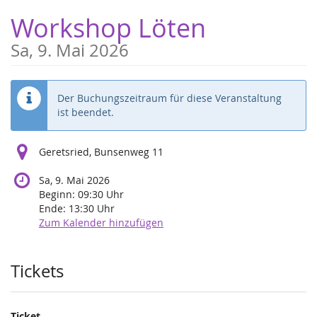
Zum
Workshop Löten
Haupt-
Inhalt
Sa, 9. Mai 2026
springen
Der Buchungszeitraum für diese Veranstaltung
ist beendet.
Geretsried, Bunsenweg 11
Sa, 9. Mai 2026
Beginn:
09:30
Uhr
Ende:
13:30
Uhr
Zum Kalender hinzufügen
Produkte
Tickets
Ticket