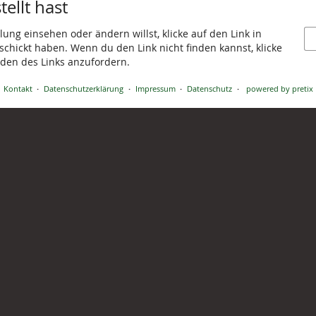
ellt hast
ung einsehen oder ändern willst, klicke auf den Link in
eschickt haben. Wenn du den Link nicht finden kannst, klicke
den des Links anzufordern.
Kontakt
Datenschutzerklärung
Impressum
Datenschutz
powered by pretix